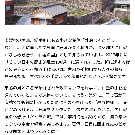
愛媛県の南端、愛南町にある
小さな集落「外泊（そとどま
り）」
。海に面した急斜面に石垣が高く積まれ、段々畑状に民家
がひしめき合う
「石垣の里」
として知られています。2007年には
「美しい日本の歴史的風土100選」
に選ばれました。軒に達するほ
どの高さに石を積み上げるのは、台風や季節風から人々の暮らし
を守るため。すべて人の手によって積まれたというから驚きです。
集落の見どころが紹介された
散策マップ
を片手に、石畳の小径を
進んでいくとまるで
迷路を歩いているような気分
に。同じ石が何
度捨てても網に掛かったためにその石を祀った「屋敷神様」、海
が眺められるよう石垣を切り欠いた「遠見の窓」も必見。
古民家
風の休憩所「だんだん館」
では、宇和海を眺めながら、海の幸た
っぷりの定食や軽食を楽しめます。石垣、石畳に囲まれたのどか
な雰囲気を味わってみては？