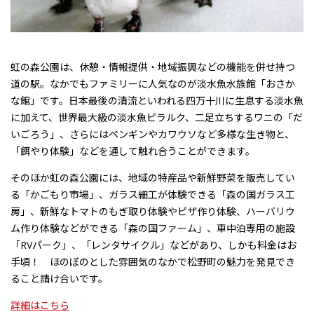
虹の森公園
は、休憩・情報提供・地域振興などの機能を併せ持つ
道の駅。なかでもファミリーに人気なのが淡水魚水族館
「おさか
な館」
です。日本最後の清流といわれる四万十川に生息する淡水魚
に加えて、世界最大級の淡水魚ピラルク、二足立ちするワニの
「だ
いごろう」
、さらにはペンギンやカワウソなど多様な生き物と、
「餌やり体験」などを通して触れ合う
ことができます。
そのほか虹の森公園には、地域の特産品や新鮮野菜を販売してい
る
「かごもり市場」
、ガラス細工が体験できる
「森の国ガラス工
房」
、新鮮なトマトのもぎ取り体験やピザ作り体験、ハーバリウ
ム作り体験などができる
「森の国ファーム」
、車中泊専用の施設
「RVパーク」
、
「レンタサイクル」
などがあり、しかも料金はお
手頃！ ほのぼのとした雰囲気のなかで松野町の魅力を発見でき
ること請け合いです。
詳細はこちら