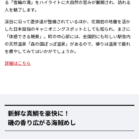
る
「雪輪の滝」
をハイライトに大自然の営みが展開され、訪れる
人を魅了します。
渓谷に沿って遊歩道が整備されているほか、花崗岩の地層を活か
した
日本屈指のキャニオニングスポット
としても知られ、まさに
「体感できる絶景」
。町の中心部には、全国的にも珍しい
駅舎内
の天然温泉「森の国ぽっぽ温泉」
があるので、帰りは温泉で疲れ
を癒やしてみてはいかがでしょうか。
詳細はこちら
新鮮な真鯛を豪快に！
磯の香り広がる海賊めし