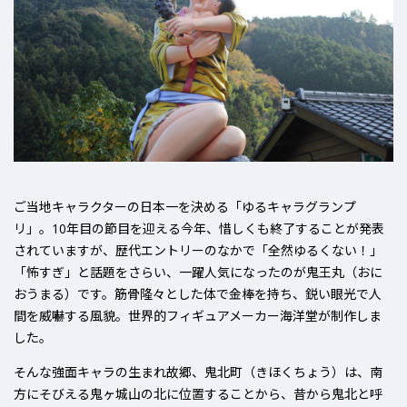
ご当地キャラクターの日本一を決める「ゆるキャラグランプ
リ」。10年目の節目を迎える今年、惜しくも終了することが発表
されていますが、歴代エントリーのなかで
「全然ゆるくない！」
「怖すぎ」
と話題をさらい、一躍人気になったのが
鬼王丸（おに
おうまる）
です。筋骨隆々とした体で金棒を持ち、鋭い眼光で人
間を威嚇する風貌。世界的フィギュアメーカー海洋堂が制作しま
した。
そんな強面キャラの生まれ故郷、
鬼北町（きほくちょう）
は、南
方にそびえる鬼ヶ城山の北に位置することから、昔から鬼北と呼