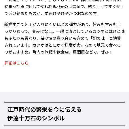
締まった魚に対して使われる地元の浜言葉で、
釣り上げてすぐ船上
で活け締めたもの
が、愛南びやびやかつおなのです。
新鮮すぎて包丁が入りにくいほどの
弾力があり、旨みも甘みも
し
っかりあって、
臭みはなし
。一般に流通しているカツオとはひと味
もふた味も異なり、希少性の意味合いも含めて「幻の味」と絶賛
されています。カツオはとにかく鮮度が命。なので
地元で食べる
のがおすすめ
。町内の旅館や飲食店、居酒屋などで、ぜひ！
詳細はこちら
江戸時代の繁栄を今に伝える
伊達十万石のシンボル