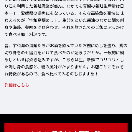
り江を利用した養殖漁業が盛ん。なかでも
真鯛の養殖生産量は日
本一！
愛媛県の県魚にもなっている、そんな高級魚を豪快に味
わえるのが
「宇和島鯛めし」
。生卵をといた醤油のなかに鯛の刺
身や海藻、薬味を混ぜ合わせ、それを炊きたてのご飯に
ぶっかけ
て食べる郷土料理
です。
昔、宇和海の海賊たちがお酒を飲んでいたお椀にめしを盛り、鯛の
切り身をのせ醤油をかけて食べたのが始まりだとか。一般的に鯛
めしといえば炊き込みですが、こちらは生。
新鮮でコリコリとし
た刺し身の食感
と、
磯の風味
がたまりません。
お店ごとにそれぞ
れ特徴がある
ので、食べ比べてみるのもおすすめ！
詳細はこちら