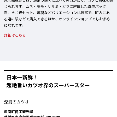
鬼北熟成きじは、通常の鶏肉に比べて弾力があり、
コクと旨味を感
じられます
。ムネ・モモ・ササミ・ガラに解体した真空パック
肉、きじ鍋セット、燻製など
バリエーションは豊富
で、町内にあ
る道の駅などで購入できるほか、オンラインショップでもお求め
になれます。
詳細はこちら
日本一新鮮！
超絶旨いカツオ界のスーパースター
深浦のカツオ
愛南町商工観光課