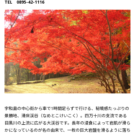
TEL 0895-42-1116
宇和島の中心街から車で1時間足らずで行ける、秘境感たっぷりの
景勝地、
滑床渓谷（なめとこけいこく）
。四万十川の支流である
目黒川の上流に広がる大渓谷です。長年の浸食によって岩肌が滑ら
かになっているのが名の由来で、
一枚の巨大岩盤
を滑るように落ち