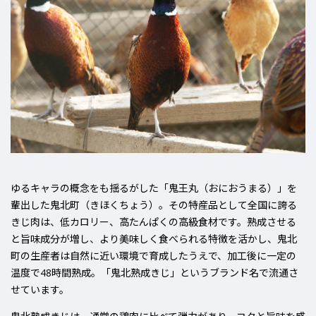
ゆるキャラの概念をも揺るがした「鬼王丸（おにおうまる）」を
輩出した
鬼北町（きほくちょう）
。その特産品として全国に誇る
きじ肉
は、低カロリー、高たんぱくの高級食材です。熟成させる
と旨味成分が増し、より美味しく食べられる特徴を活かし、鬼北
町の生産者は
自然に近い環境で育成
したうえで、加工後に一定の
温度で
48時間熟成
。
「鬼北熟成きじ」
というブランド名で流通さ
せています。