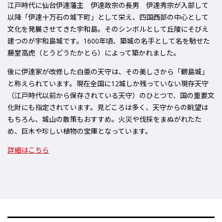
江戸時代に仙台伊達藩主 伊達政宗の長男 伊達秀宗が入部して
以降
「伊達十万石の城下町」
として栄え、四国西部の中心として
文化を発展させてきた宇和島。そのシンボルとして丘陵にそびえ
建つのが
宇和島城
です。1600年頃、築城の名手として名を馳せた
藤堂高虎（とうどうたかとら）
によって築かれました。
後に伊達家が改修した白亜の天守は、その美しさから
「鶴島城」
と称えられています。現在
全国に12城しか残っていない現存天守
（江戸時代以前から保存されている天守）のひとつで、国の重要文
化財にも指定されています。見どころは多く、
天守からの眺望
は
もちろん、城山の散策もおすすめ。火災や伐採をまぬがれたた
め、
巨木や珍しい植物の宝庫
となっています。
詳細はこちら