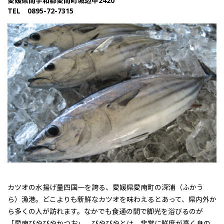
愛媛県南宇和郡愛南町城辺甲2420
TEL 0895-72-7315
カツオの水揚げ量四国一
を誇る、愛媛県愛南町の
深浦（ふかう
ら）漁港
。どこよりも新鮮なカツオを味わえるとあって、県内外か
ら多くの人が訪れます。なかでも食通の間で脚光を浴びるのが
「愛南びやびやかつお」
。びやびやとは、非常に鮮度が高く身の